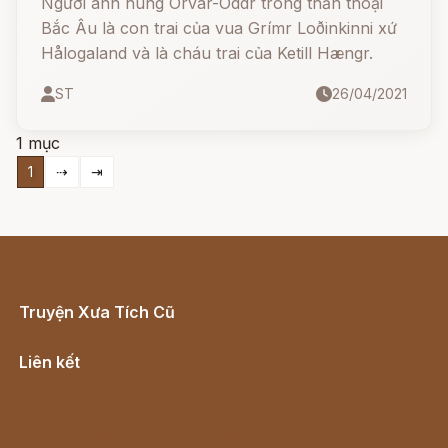
Người anh hùng Orvar-Oddr trong thần thoại
Bắc Âu là con trai của vua Grímr Loðinkinni xứ
Hålogaland và là cháu trai của Ketill Hængr.
ST
26/04/2021
1 mục
1
⇢
⇥
Truyện Xưa Tích Cũ
Cổ tích Việt Nam
Liên kết
Lịch vạn niên
Hà Nội cũ - Món ngon Hà Nội
Truyện kiếm hiệp - Ngôn tình