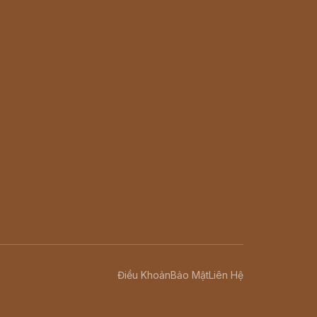
Điều Khoản
Bảo Mật
Liên Hệ