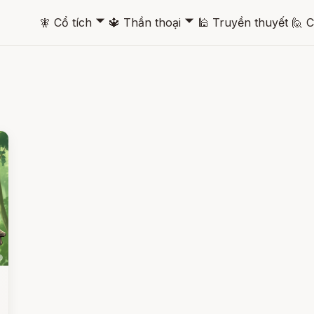
🞃
🞃
🧚
Cổ tích
🔱
Thần thoại
🕌
Truyền thuyết
🙋
C