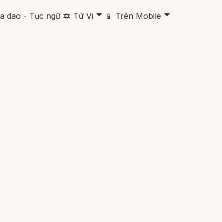
🞃
🞃
a dao - Tục ngữ
🔯
Tử Vi
📱
Trên Mobile