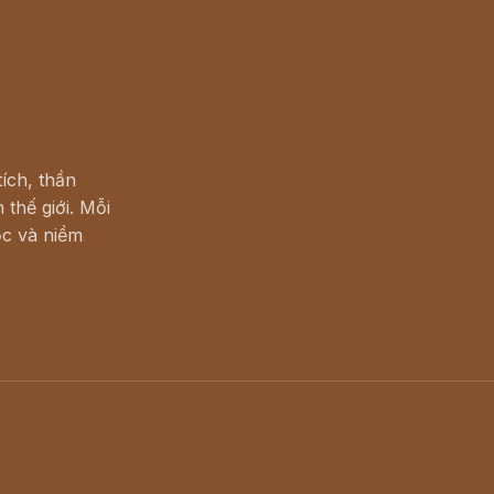
ích, thần
 thế giới. Mỗi
c và niềm