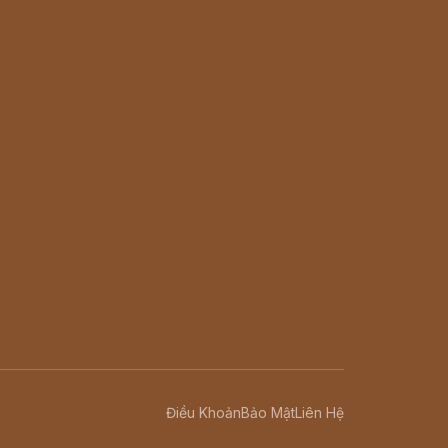
Điều Khoản
Bảo Mật
Liên Hệ