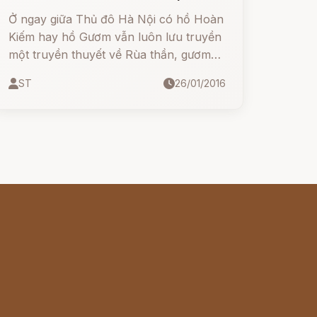
thiên"
Ở ngay giữa Thủ đô Hà Nội có hồ Hoàn
Kiếm hay hồ Gươm vẫn luôn lưu truyền
một truyền thuyết về Rùa thần, gươm
báu và người anh hùng dân tộc Lê Lợi.
ST
26/01/2016