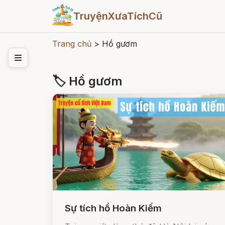
TruyệnXưaTíchCũ
Trang chủ
>
Hồ gươm
🏷 Hồ gươm
Sự tích hồ Hoàn Kiếm