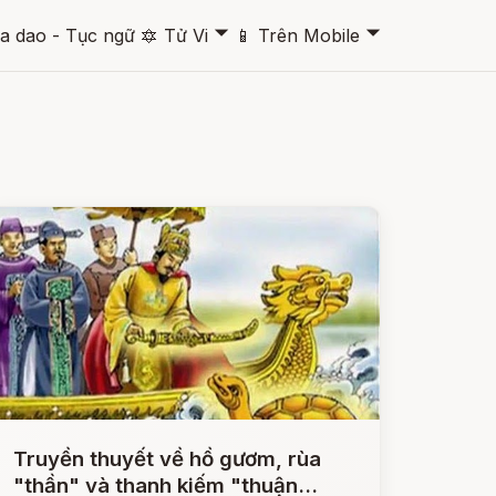
🞃
🞃
a dao - Tục ngữ
🔯
Tử Vi
📱
Trên Mobile
Truyền thuyết về hồ gươm, rùa
"thần" và thanh kiếm "thuận