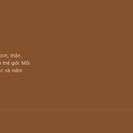
ích, thần
 thế giới. Mỗi
c và niềm