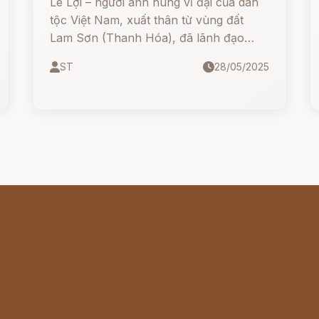
Lê Lợi – người anh hùng vĩ đại của dân
tộc Việt Nam, xuất thân từ vùng đất
Lam Sơn (Thanh Hóa), đã lãnh đạo
cuộc khởi nghĩa chống lại ách đô hộ
ST
28/05/2025
nhà Minh, giành lại độc lập cho nước
Đại Việt.