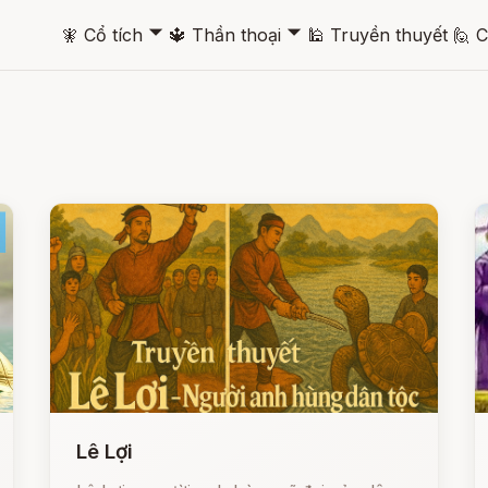
🞃
🞃
🧚
Cổ tích
🔱
Thần thoại
🕌
Truyền thuyết
🙋
C
Lê Lợi