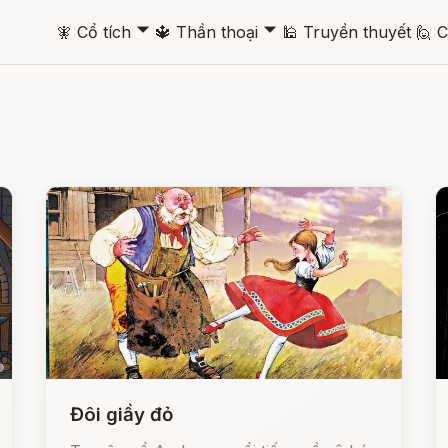
🞃
🞃
🧚
Cổ tích
🔱
Thần thoại
🕌
Truyền thuyết
🙋
C
Đôi giầy đỏ