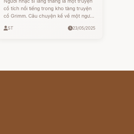
Người nhạc sĩ lang thang là một truyện
cổ tích nổi tiếng trong kho tàng truyện
cổ Grimm. Câu chuyện kể về một người
nghệ sĩ chơi vĩ cầm tài ba nhưng nghèo
ST
23/05/2025
khó, một mình lang thang tìm kiếm bạn
đồng hành. Trên hành trình của mình,
anh đã gặp những con vật kỳ lạ như
sói, cáo, thỏ và gấu - tất cả đều muốn
trở thành bạn của anh. Nhưng người
nhạc sĩ có kế hoạch khác...