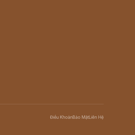
Điều Khoản
Bảo Mật
Liên Hệ