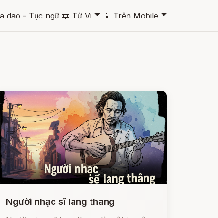
🞃
🞃
a dao - Tục ngữ
🔯
Tử Vi
📱
Trên Mobile
Người nhạc sĩ lang thang