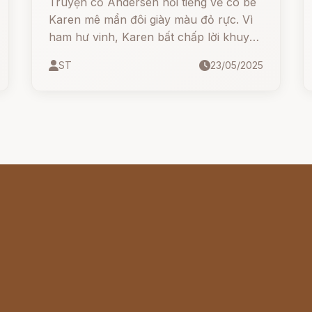
Truyện cổ Andersen nổi tiếng về cô bé
Karen mê mẩn đôi giày màu đỏ rực. Vì
ham hư vinh, Karen bất chấp lời khuyên
của người lớn để sở hữu đôi giày đẹp
ST
23/05/2025
nhất thị trấn… Nhưng cô đâu ngờ đôi
giày ấy mang theo LỜI NGUYỀN khiến
đôi chân không thể ngừng nhảy múa,
đẩy cô vào bi kịch và sự hối hận khôn
nguôi.