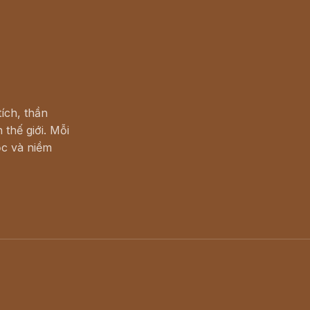
ích, thần
 thế giới. Mỗi
c và niềm