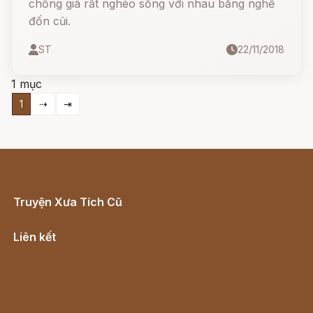
chồng già rất nghèo sống với nhau bằng nghề
đốn củi.
ST
22/11/2018
1 mục
1
⇢
⇥
Truyện Xưa Tích Cũ
Cổ tích Việt Nam
Liên kết
Lịch vạn niên
Hà Nội cũ - Món ngon Hà Nội
Truyện kiếm hiệp - Ngôn tình
Download - Tải Miễn Phí