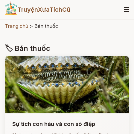
TruyệnXưaTíchCũ
Trang chủ
>
Bán thuốc
🏷 Bán thuốc
Sự tích con hàu và con sò điệp