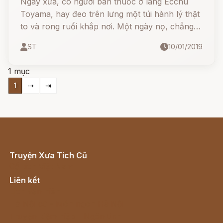
Ngày xưa, có người bán thuốc ở làng Ecchu
Toyama, hay đeo trên lưng một túi hành lý thật
to và rong ruổi khắp nơi. Một ngày nọ, chẳng
hiểu sao ông lại bị lạc ngay trên con đường hay
ST
10/01/2019
đi lại rất quen thuộc.
1 mục
1
⇢
⇥
Truyện Xưa Tích Cũ
Cổ tích Việt Nam
Liên kết
Lịch vạn niên
Hà Nội cũ - Món ngon Hà Nội
Truyện kiếm hiệp - Ngôn tình