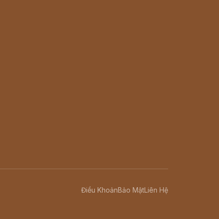
Điều Khoản
Bảo Mật
Liên Hệ