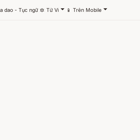
🞃
🞃
a dao - Tục ngữ
🔯
Tử Vi
📱
Trên Mobile