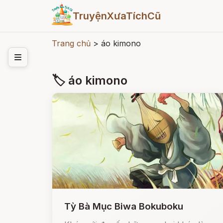
TruyệnXưaTíchCũ
Trang chủ
>
áo kimono
🏷 áo kimono
Tỳ Bà Mục Biwa Bokuboku