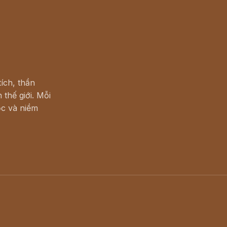
ích, thần
 thế giới. Mỗi
c và niềm