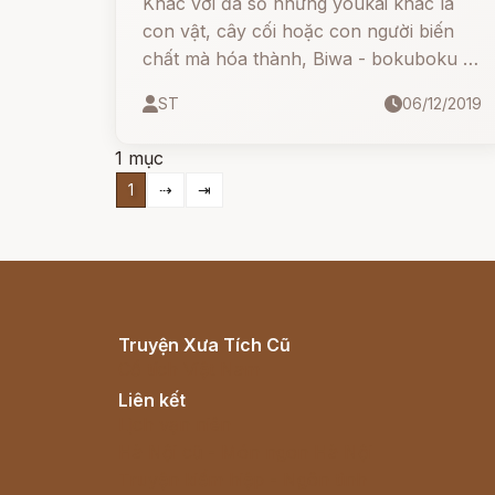
Khác với đa số những youkai khác là
con vật, cây cối hoặc con người biến
chất mà hóa thành, Biwa - bokuboku lại
là yêu quái thuộc dạng "Tsukumogami"
ST
06/12/2019
- yêu tinh đồ vật, thuộc nhóm "nhạc cụ
tinh".
1 mục
1
⇢
⇥
Truyện Xưa Tích Cũ
Cổ tích Việt Nam
Liên kết
Lịch vạn niên
Hà Nội cũ - Món ngon Hà Nội
Truyện kiếm hiệp - Ngôn tình