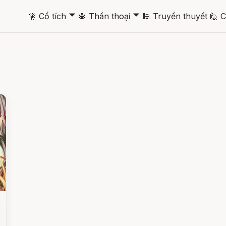
🞃
🞃
🧚
Cổ tích
🔱
Thần thoại
🕌
Truyền thuyết
🙋
C