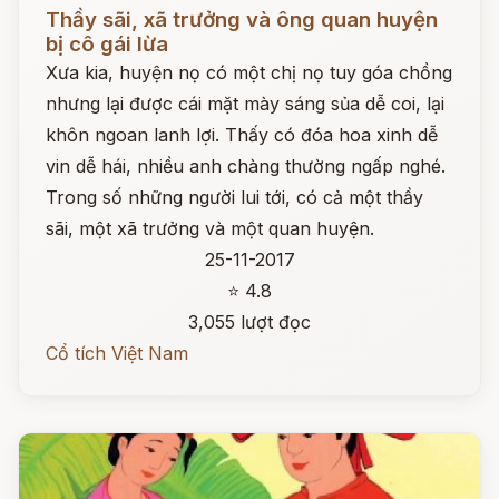
Đọc ngay
Thầy sãi, xã trưởng và ông quan huyện
bị cô gái lừa
Xưa kia, huyện nọ có một chị nọ tuy góa chồng
nhưng lại được cái mặt mày sáng sủa dễ coi, lại
khôn ngoan lanh lợi. Thấy có đóa hoa xinh dễ
vin dễ hái, nhiều anh chàng thường ngấp nghé.
Trong số những người lui tới, có cả một thầy
sãi, một xã trưởng và một quan huyện.
25-11-2017
⭐ 4.8
3,055 lượt đọc
Cổ tích Việt Nam