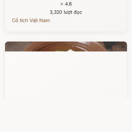
⭐ 4.8
3,320 lượt đọc
Cổ tích Việt Nam
Đọc ngay
Bát canh hẹ
Xưa có một người rất có hiếu, không may mắc
tội vu oan, phải giam tù đã lâu, không ai được