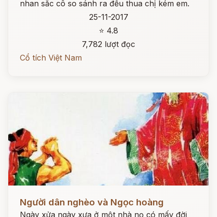
nhan sắc cô so sánh ra đều thua chị kém em.
25-11-2017
⭐ 4.8
7,782 lượt đọc
Cổ tích Việt Nam
Đọc ngay
Người dân nghèo và Ngọc hoàng
Ngày xửa ngày xưa ở một nhà nọ có mấy đời