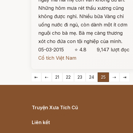
Những hôm mưa rét thấu xương cũng
không được nghỉ. Nhiều bữa Vàng chỉ
uống nước đi ngủ, còn dành một ít cơm
nguội cho bà mẹ. Bà mẹ càng thương
xót cho đứa con tội nghiệp của mình.
05-03-2015
⭐ 4.8
9,147 lượt đọc
Cổ tích Việt Nam
⇤
⇠
21
22
23
24
25
⇢
⇥
Truyện Xưa Tích Cũ
Cổ tích Việt Nam
Liên kết
Lịch vạn niên