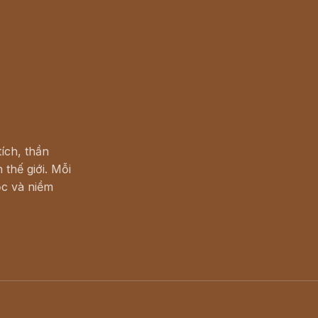
ích, thần
 thế giới. Mỗi
c và niềm