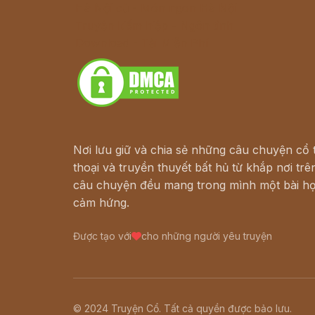
Hà Nội cũ - Món ngon Hà Nội
Truyện kiếm hiệp - Ngôn tình
Download - Tải Miễn Phí
Nơi lưu giữ và chia sẻ những câu chuyện cổ t
thoại và truyền thuyết bất hủ từ khắp nơi trên
câu chuyện đều mang trong mình một bài họ
cảm hứng.
Được tạo với
cho những người yêu truyện
© 2024 Truyện Cổ. Tất cả quyền được bảo lưu.