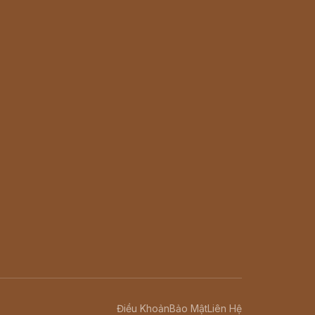
Điều Khoản
Bảo Mật
Liên Hệ