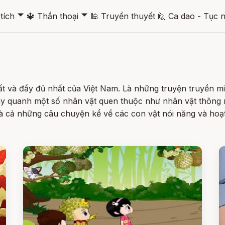
🞃
🞃
tích
🔱
Thần thoại
🕌
Truyền thuyết
🙋
Ca dao - Tục 
t và đầy đủ nhất của Việt Nam. Là những truyện truyền mi
y quanh một số nhân vật quen thuộc như nhân vật thông 
và cả những câu chuyện kể về các con vật nói năng và hoạ