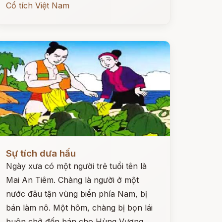
Cổ tích Việt Nam
ọc ngay
Sự tích dưa hấu
Ngày xưa có một người trẻ tuổi tên là
Mai An Tiêm. Chàng là người ở một
nước đâu tận vùng biển phía Nam, bị
bán làm nô. Một hôm, chàng bị bọn lái
buôn chở đến bán cho Hùng Vương.