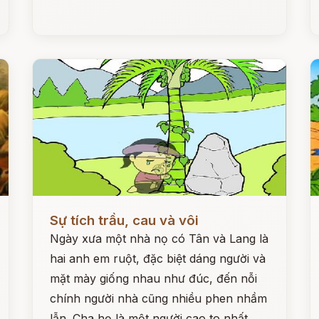
Đọc ngay
Đ
Sự tích trầu, cau và vôi
Ngày xưa một nhà nọ có Tân và Lang là
hai anh em ruột, đặc biệt dáng người và
mặt mày giống nhau như đúc, đến nỗi
chính người nhà cũng nhiều phen nhầm
lẫn. Cha họ là một người cao to nhất