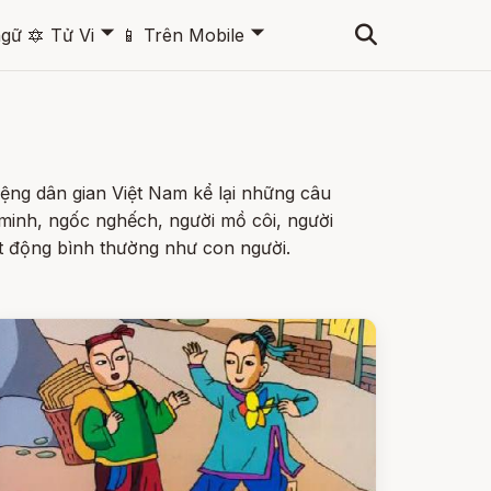
🞃
🞃
ngữ
🔯
Tử Vi
📱
Trên Mobile
ệng dân gian Việt Nam kể lại những câu
minh, ngốc nghếch, người mồ côi, người
t động bình thường như con người.