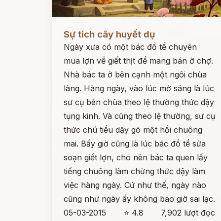
Đọc ngay
Sự tích cây huyết dụ
Ngày xưa có một bác đồ tể chuyên
mua lợn về giết thịt để mang bán ở chợ.
Nhà bác ta ở bên cạnh một ngôi chùa
làng. Hàng ngày, vào lúc mờ sáng là lúc
sư cụ bên chùa theo lệ thường thức dậy
tụng kinh. Và cũng theo lệ thường, sư cụ
thức chú tiểu dậy gõ một hồi chuông
mai. Bấy giờ cũng là lúc bác đồ tể sửa
soạn giết lợn, cho nên bác ta quen lấy
tiếng chuông làm chừng thức dậy làm
việc hàng ngày. Cứ như thế, ngày nào
cũng như ngày ấy không bao giờ sai lạc.
05-03-2015
⭐ 4.8
7,902 lượt đọc