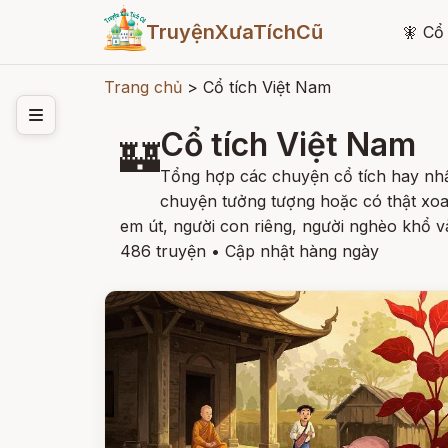
TruyệnXưaTíchCũ
🧚
Cổ 
Trang chủ
>
Cổ tích Việt Nam
Cổ tích Việt Nam
🏰
Tổng hợp các chuyện cổ tích hay nhấ
chuyện tưởng tượng hoặc có thật xoa
em út, người con riêng, người nghèo khổ 
486 truyện
•
Cập nhật hàng ngày