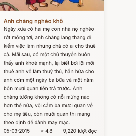
ọc ngay
Anh chàng nghèo khổ
Ngày xưa có hai mẹ con nhà nọ nghèo
rớt mồng tơi, anh chàng lang thang đi
kiếm việc làm nhưng chả có ai cho thuê
cả. Mãi sau, có một chủ thuyền buôn
thấy anh khoẻ mạnh, lại biết bơi lội mới
thuê anh về làm thuỷ thủ, hắn hứa cho
anh cơm một ngày ba bữa và một năm
bốn mươi quan tiền trả trước. Anh
chàng tưởng không có nỗi mừng nào
hơn thế nữa, vội cầm ba mươi quan về
cho mẹ tiêu, còn mười quan thì mang
theo định để dành may mặc.
05-03-2015
⭐ 4.8
9,220 lượt đọc