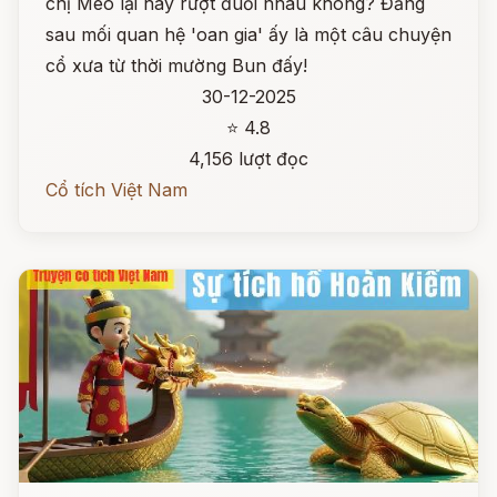
chị Mèo lại hay rượt đuổi nhau không? Đằng
sau mối quan hệ 'oan gia' ấy là một câu chuyện
cổ xưa từ thời mường Bun đấy!
30-12-2025
⭐ 4.8
4,156 lượt đọc
Cổ tích Việt Nam