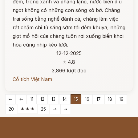
đềm, trong xanh và phẳng lặng, nước biển dịu
ngọt không có những con sóng xô bờ. Chàng
trai sống bằng nghề đánh cá, chàng làm việc
rất chăm chỉ từ sáng sớm tới đêm khuya, những
giọt mồ hôi của chàng tuôn rơi xuống biển khơi
hòa cùng nhịp kéo lưới.
12-12-2025
⭐ 4.8
3,866 lượt đọc
Cổ tích Việt Nam
⇤
⇠
11
12
13
14
15
16
17
18
19
❀ ❀ ❀
20
25
⇢
⇥