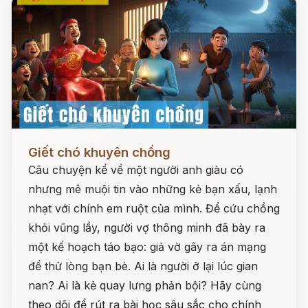
Đọc ngay
Giết chó khuyên chồng
Câu chuyện kể về một người anh giàu có
nhưng mê muội tin vào những kẻ bạn xấu, lạnh
nhạt với chính em ruột của mình. Để cứu chồng
khỏi vũng lầy, người vợ thông minh đã bày ra
một kế hoạch táo bạo: giả vờ gây ra án mạng
để thử lòng bạn bè. Ai là người ở lại lúc gian
nan? Ai là kẻ quay lưng phản bội? Hãy cùng
theo dõi để rút ra bài học sâu sắc cho chính