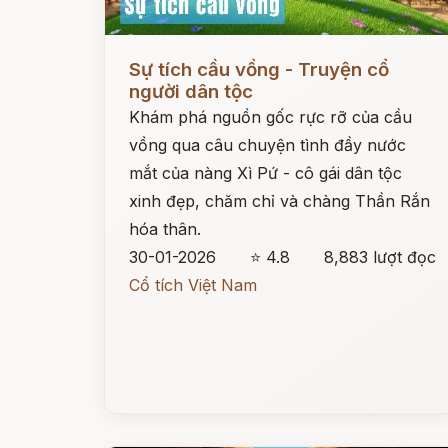
Đọc ngay
Sự tích cầu vồng - Truyện cổ
người dân tộc
Khám phá nguồn gốc rực rỡ của cầu
vồng qua câu chuyện tình đầy nước
mắt của nàng Xì Pứ - cô gái dân tộc
xinh đẹp, chăm chỉ và chàng Thần Rắn
hóa thân.
30-01-2026
⭐ 4.8
8,883 lượt đọc
Cổ tích Việt Nam