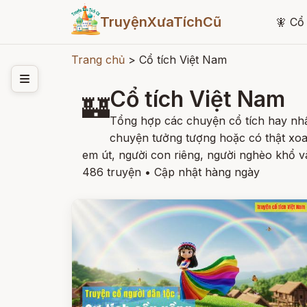
TruyệnXưaTíchCũ
🧚
Cổ 
Trang chủ
>
Cổ tích Việt Nam
Cổ tích Việt Nam
🏰
Tổng hợp các chuyện cổ tích hay nhấ
chuyện tưởng tượng hoặc có thật xoa
em út, người con riêng, người nghèo khổ 
486 truyện
•
Cập nhật hàng ngày