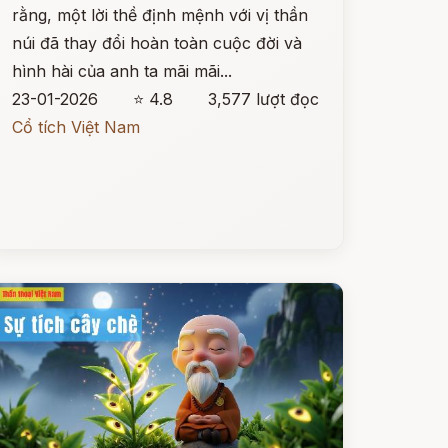
rằng, một lời thề định mệnh với vị thần
núi đã thay đổi hoàn toàn cuộc đời và
hình hài của anh ta mãi mãi...
23-01-2026
⭐ 4.8
3,577 lượt đọc
Cổ tích Việt Nam