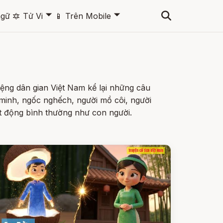
🞃
🞃
ngữ
🔯
Tử Vi
📱
Trên Mobile
ệng dân gian Việt Nam kể lại những câu
minh, ngốc nghếch, người mồ côi, người
t động bình thường như con người.