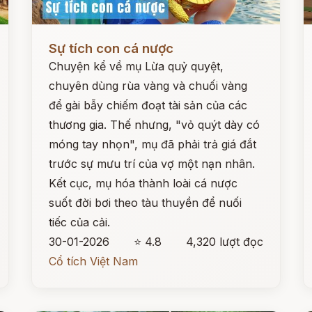
Đọc ngay
Đ
Sự tích con cá nược
Chuyện kể về mụ Lừa quỷ quyệt,
chuyên dùng rùa vàng và chuối vàng
để gài bẫy chiếm đoạt tài sản của các
thương gia. Thế nhưng, "vỏ quýt dày có
móng tay nhọn", mụ đã phải trả giá đắt
trước sự mưu trí của vợ một nạn nhân.
Kết cục, mụ hóa thành loài cá nược
suốt đời bơi theo tàu thuyền để nuối
tiếc của cải.
30-01-2026
⭐ 4.8
4,320 lượt đọc
Cổ tích Việt Nam