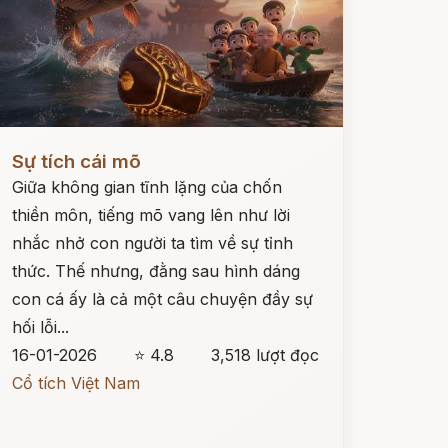
ọc ngay
Sự tích cái mõ
Giữa không gian tĩnh lặng của chốn
thiền môn, tiếng mõ vang lên như lời
nhắc nhở con người ta tìm về sự tỉnh
thức. Thế nhưng, đằng sau hình dáng
con cá ấy là cả một câu chuyện đầy sự
hối lỗi...
16-01-2026
⭐ 4.8
3,518 lượt đọc
Cổ tích Việt Nam