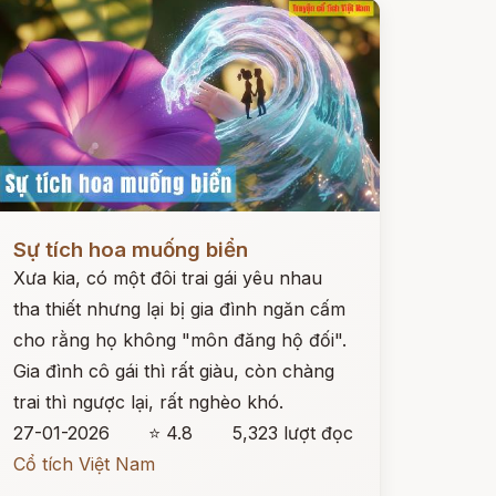
ọc ngay
Sự tích hoa muống biển
Xưa kia, có một đôi trai gái yêu nhau
tha thiết nhưng lại bị gia đình ngăn cấm
cho rằng họ không "môn đăng hộ đối".
Gia đình cô gái thì rất giàu, còn chàng
trai thì ngược lại, rất nghèo khó.
27-01-2026
⭐ 4.8
5,323 lượt đọc
Cổ tích Việt Nam