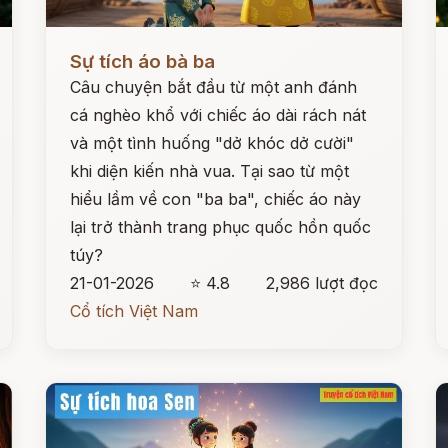
Đọc ngay
Đ
Sự tích áo bà ba
Câu chuyện bắt đầu từ một anh đánh
cá nghèo khổ với chiếc áo dài rách nát
và một tình huống "dở khóc dở cười"
khi diện kiến nhà vua. Tại sao từ một
hiểu lầm về con "ba ba", chiếc áo này
lại trở thành trang phục quốc hồn quốc
túy?
21-01-2026
⭐ 4.8
2,986 lượt đọc
Cổ tích Việt Nam