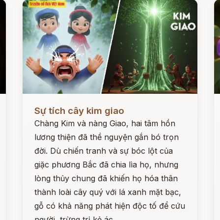
Đọc ngay
Đ
Sự tích cây kim giao
Chàng Kim và nàng Giao, hai tâm hồn
lương thiện đã thề nguyện gắn bó trọn
đời. Dù chiến tranh và sự bóc lột của
giặc phương Bắc đã chia lìa họ, nhưng
lòng thủy chung đã khiến họ hóa thân
thành loài cây quý với lá xanh mặt bạc,
gỗ có khả năng phát hiện độc tố để cứu
người, trừng trị kẻ ác