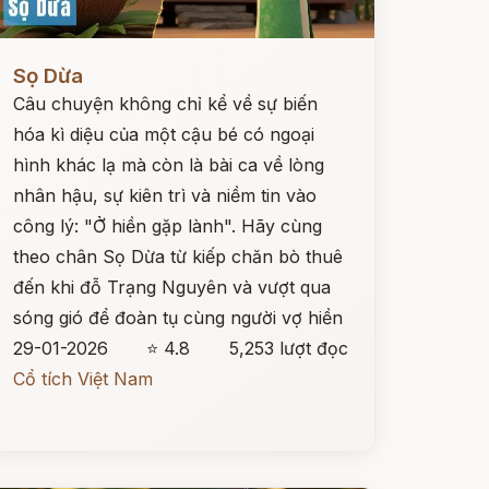
ọc ngay
Sọ Dừa
Câu chuyện không chỉ kể về sự biến
hóa kì diệu của một cậu bé có ngoại
hình khác lạ mà còn là bài ca về lòng
nhân hậu, sự kiên trì và niềm tin vào
công lý: "Ở hiền gặp lành". Hãy cùng
theo chân Sọ Dừa từ kiếp chăn bò thuê
đến khi đỗ Trạng Nguyên và vượt qua
sóng gió để đoàn tụ cùng người vợ hiền
29-01-2026
⭐ 4.8
5,253 lượt đọc
Cổ tích Việt Nam