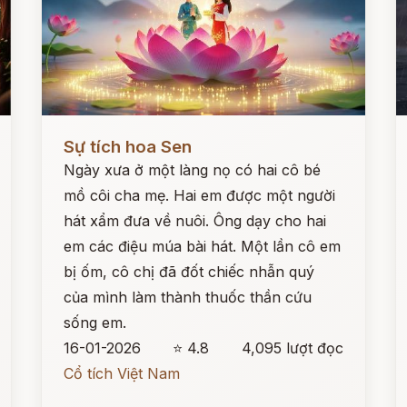
Đọc ngay
Đ
Sự tích hoa Sen
Ngày xưa ở một làng nọ có hai cô bé
mồ côi cha mẹ. Hai em được một người
hát xẩm đưa về nuôi. Ông dạy cho hai
em các điệu múa bài hát. Một lần cô em
bị ốm, cô chị đã đốt chiếc nhẫn quý
của mình làm thành thuốc thần cứu
sống em.
16-01-2026
⭐ 4.8
4,095 lượt đọc
Cổ tích Việt Nam