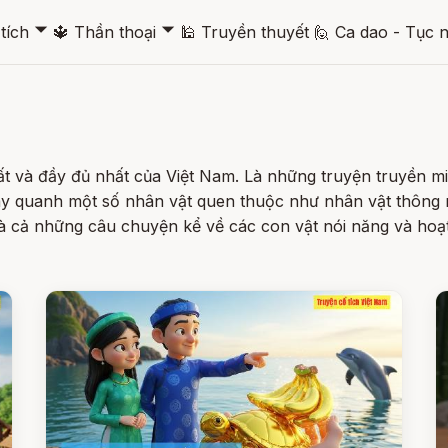
🞃
🞃
tích
🔱
Thần thoại
🕌
Truyền thuyết
🙋
Ca dao - Tục 
t và đầy đủ nhất của Việt Nam. Là những truyện truyền mi
y quanh một số nhân vật quen thuộc như nhân vật thông 
và cả những câu chuyện kể về các con vật nói năng và hoạ