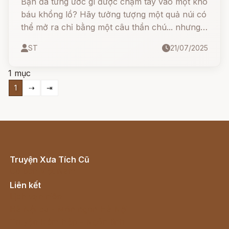
Bạn đã từng ước gì được chạm tay vào một kho
báu khổng lồ? Hãy tưởng tượng một quả núi có
thể mở ra chỉ bằng một câu thần chú... nhưng
nếu bạn quên mất mật khẩu thì sao?
ST
21/07/2025
1 mục
1
⇢
⇥
Truyện Xưa Tích Cũ
Cổ tích Việt Nam
Liên kết
Lịch vạn niên
Hà Nội cũ - Món ngon Hà Nội
Truyện kiếm hiệp - Ngôn tình