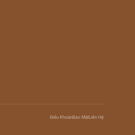
Điều Khoản
Bảo Mật
Liên Hệ