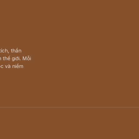
ích, thần
 thế giới. Mỗi
c và niềm