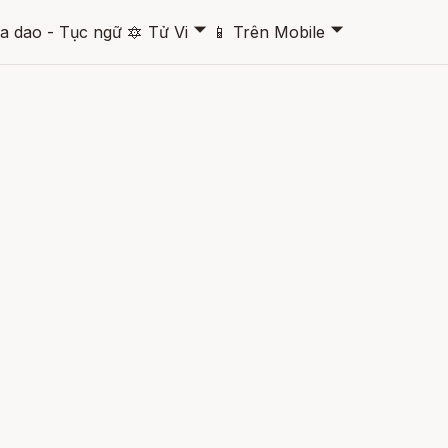
🞃
🞃
a dao - Tục ngữ
🔯
Tử Vi
📱
Trên Mobile