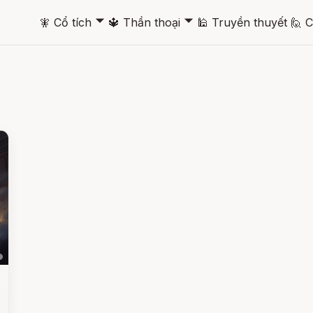
🞃
🞃
🧚
Cổ tích
🔱
Thần thoại
🕌
Truyền thuyết
🙋
C