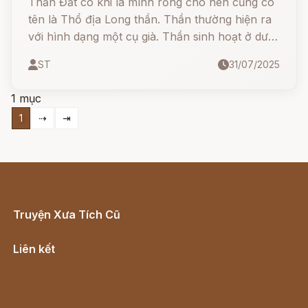
Thần Đất có khi là mình rồng cho nên cũng có
tên là Thổ địa Long thần. Thần thường hiện ra
với hình dạng một cụ già. Thần sinh hoạt ở dưới
mặt đất nhưng cũng biết hết các việc ở trên
ST
31/07/2025
trần thế.
1 mục
1
⇢
⇥
Truyện Xưa Tích Cũ
Cổ tích Việt Nam
Liên kết
Lịch vạn niên
Hà Nội cũ - Món ngon Hà Nội
Truyện kiếm hiệp - Ngôn tình