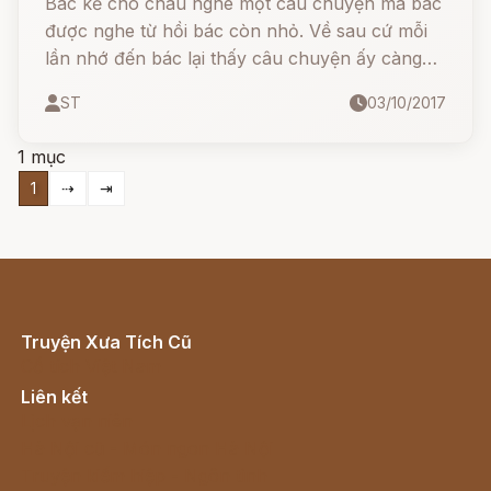
Bác kể cho cháu nghe một câu chuyện mà bác
được nghe từ hồi bác còn nhỏ. Về sau cứ mỗi
lần nhớ đến bác lại thấy câu chuyện ấy càng
hay hơn và quả thật có những câu chuyện
ST
03/10/2017
cũng giống như người ta vậy: Càng có tuổi thì
càng đẹp lão.
1 mục
1
⇢
⇥
Truyện Xưa Tích Cũ
Cổ tích Việt Nam
Liên kết
Lịch vạn niên
Hà Nội cũ - Món ngon Hà Nội
Truyện kiếm hiệp - Ngôn tình