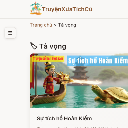
TruyệnXưaTíchCũ
Trang chủ
>
Tả vọng
🏷 Tả vọng
Sự tích hồ Hoàn Kiếm