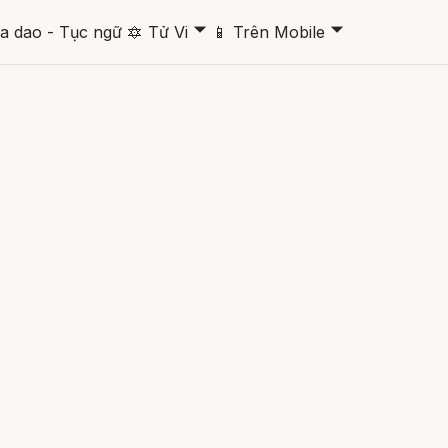
🞃
🞃
a dao - Tục ngữ
🔯
Tử Vi
📱
Trên Mobile