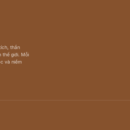
ích, thần
 thế giới. Mỗi
c và niềm