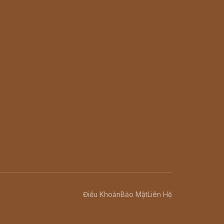
Điều Khoản
Bảo Mật
Liên Hệ