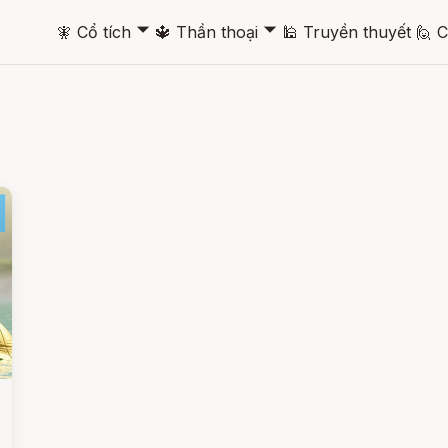
🞃
🞃
🧚
Cổ tích
🔱
Thần thoại
🕌
Truyền thuyết
🙋
C