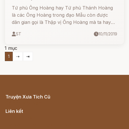
Tứ phủ Ông Hoàng hay Tứ phủ Thánh Hoàng
là các Ông Hoàng trong đạo Mẫu còn được
dân gian gọi là Thập vị Ông Hoàng mà ta hay
thấy tọa dưới hàng Chầu Bà và Ngũ Vị Tôn
ST
10/11/2019
Quan trên ban thờ Tứ phủ.
1 mục
1
⇢
⇥
Truyện Xưa Tích Cũ
Cổ tích Việt Nam
Liên kết
Lịch vạn niên
Hà Nội cũ - Món ngon Hà Nội