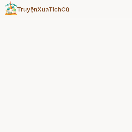
TruyệnXưaTíchCũ