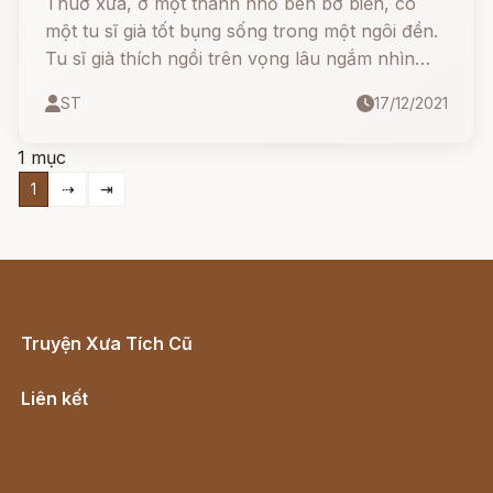
Thuở xưa, ở một thành nhỏ bên bờ biển, có
một tu sĩ già tốt bụng sống trong một ngôi đền.
Tu sĩ già thích ngồi trên vọng lâu ngắm nhìn
từng đợt sóng hơn mọi sự trên đời. Và để không
ST
17/12/2021
có cảm giác quá cô đơn, tu sĩ đã cho treo trên
mái vọng lâu một quả chuông nhỏ dát bạc.
1 mục
1
⇢
⇥
Truyện Xưa Tích Cũ
Cổ tích Việt Nam
Liên kết
Lịch vạn niên
Hà Nội cũ - Món ngon Hà Nội
Truyện kiếm hiệp - Ngôn tình