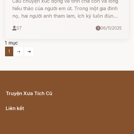
Câu chuyện xúc động về tình cha con và lòng
hiếu thảo của người em út. Trong một gia đình
nọ, hai người anh tham lam, ích kỷ luôn đùn
đẩy việc cho người em út siêng năng, hiền lành.
ST
06/11/2025
Khi người cha lâm bệnh nặng, hai người anh
mải mê rong chơi, chỉ có Út ngày đêm chăm
1 mục
sóc.
1
⇢
⇥
Truyện Xưa Tích Cũ
Cổ tích Việt Nam
Liên kết
Lịch vạn niên
Hà Nội cũ - Món ngon Hà Nội
Truyện kiếm hiệp - Ngôn tình