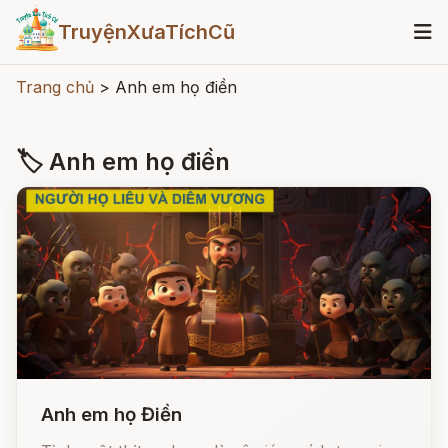
TruyệnXưaTíchCũ
Trang chủ
>
Anh em họ điền
🏷 Anh em họ điền
Anh em họ Điền