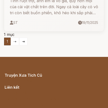
Tình ruột thịt, anh em là vô giá, quý hơn mọi
của cải vật chất trên đời. Ngay cả loài cây cỏ vô
tri còn biết buồn phiền, khô héo khi sắp phải
chia lìa, thì con người càng phải biết trân trọng
ST
19/11/2025
và giữ gìn tình thân, sự sum họp trong gia đình
1 mục
1
⇢
⇥
Truyện Xưa Tích Cũ
Cổ tích Việt Nam
Liên kết
Lịch vạn niên
Hà Nội cũ - Món ngon Hà Nội
Truyện kiếm hiệp - Ngôn tình