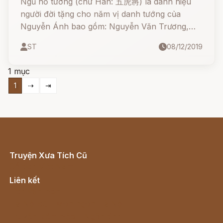
Ngũ hổ tướng (chữ Hán: 五虎將) là danh hiệu
người đời tặng cho năm vị danh tướng của
Nguyễn Ánh bao gồm: Nguyễn Văn Trương,
Nguyễn Văn Nhơn, Lê Văn Duyệt, Nguyễn
ST
08/12/2019
Huỳnh Đức, Trương Tấn Bửu.
1 mục
1
⇢
⇥
Truyện Xưa Tích Cũ
Cổ tích Việt Nam
Liên kết
Lịch vạn niên
Hà Nội cũ - Món ngon Hà Nội
Truyện kiếm hiệp - Ngôn tình