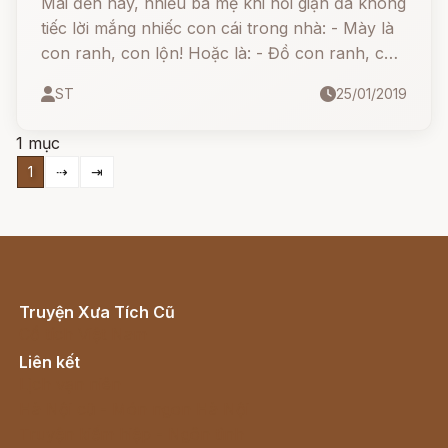
Mãi đến nay, nhiều bà mẹ khi nổi giận đã không
tiếc lời mắng nhiếc con cái trong nhà: - Mày là
con ranh, con lộn! Hoặc là: - Đồ con ranh, con
sát!
ST
25/01/2019
1 mục
1
⇢
⇥
Truyện Xưa Tích Cũ
Cổ tích Việt Nam
Liên kết
Lịch vạn niên
Hà Nội cũ - Món ngon Hà Nội
Truyện kiếm hiệp - Ngôn tình