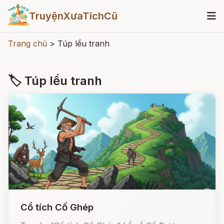
TruyệnXưaTíchCũ
Trang chủ
>
Túp lều tranh
🏷 Túp lều tranh
Cổ tích Cố Ghép