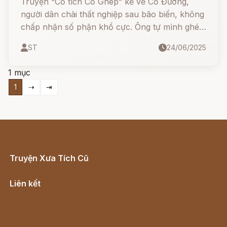
Truyện “Cố tích Cố Ghép” kể về Cố Đương,
người dân chài thất nghiệp sau bão biển, không
chấp nhận số phận khổ cực. Ông tự mình ghép
đá làm đường vượt qua ba dốc núi hiểm trở -
ST
24/06/2025
nơi ai cũng cho là không thể - chỉ mong dân
làng bớt khổ.
1 mục
1
⇢
⇥
Truyện Xưa Tích Cũ
Cổ tích Việt Nam
Liên kết
Lịch vạn niên
Hà Nội cũ - Món ngon Hà Nội
Truyện kiếm hiệp - Ngôn tình