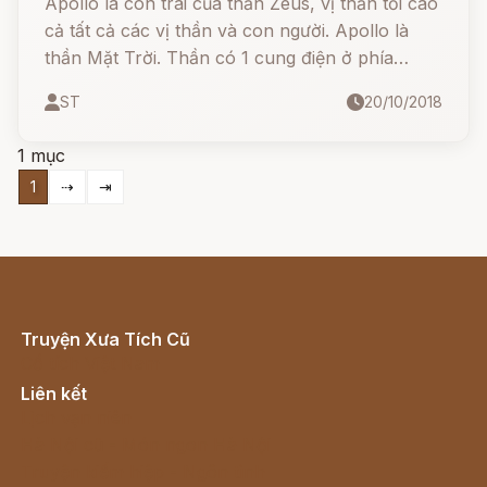
Apollo là con trai của thần Zeus, vị thần tối cao
cả tất cả các vị thần và con người. Apollo là
thần Mặt Trời. Thần có 1 cung điện ở phía
Đông và hàng ngày thần điều khiển cỗ xe ngựa
ST
20/10/2018
bằng vàng của mình chạy trên bầu trời từ Đông
sang Tây.
1 mục
1
⇢
⇥
Truyện Xưa Tích Cũ
Cổ tích Việt Nam
Liên kết
Lịch vạn niên
Hà Nội cũ - Món ngon Hà Nội
Truyện kiếm hiệp - Ngôn tình