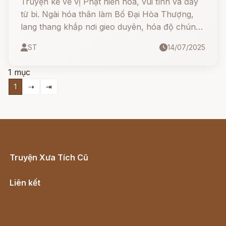
Truyện kể về vị Phật hiền hòa, vui tính và đầy
từ bi. Ngài hóa thân làm Bố Đại Hòa Thượng,
lang thang khắp nơi gieo duyên, hóa độ chúng
sinh. Mỗi bước chân Ngài đến là mang theo
ST
14/07/2025
tiếng cười, niềm vui và lòng nhân ái.
1 mục
1
⇢
⇥
Truyện Xưa Tích Cũ
Cổ tích Việt Nam
Liên kết
Lịch vạn niên
Hà Nội cũ - Món ngon Hà Nội
Truyện kiếm hiệp - Ngôn tình