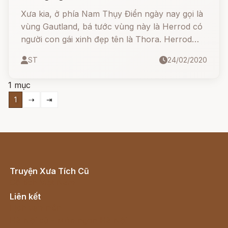
Xưa kia, ở phía Nam Thụy Điển ngày nay gọi là
vùng Gautland, bá tước vùng này là Herrod có
người con gái xinh đẹp tên là Thora. Herrod
tặng cho Thora một con rắn lục nhỏ. Nàng
ST
24/02/2020
nuôi con rắn trên một chiếc giường đầy vàng.
1 mục
1
⇢
⇥
Truyện Xưa Tích Cũ
Cổ tích Việt Nam
Liên kết
Lịch vạn niên
Hà Nội cũ - Món ngon Hà Nội