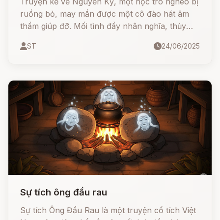
Truyện kể về Nguyễn Kỳ, một học trò nghèo bị
ruồng bỏ, may mắn được một cô đào hát âm
thầm giúp đỡ. Mối tình đầy nhân nghĩa, thủy
chung nhưng cũng đau đáu và cay đắng giữa
ST
24/06/2025
người mang lễ giáo và người mang định kiến xã
hội.
Sự tích ông đầu rau
Sự tích Ông Đầu Rau là một truyện cổ tích Việt