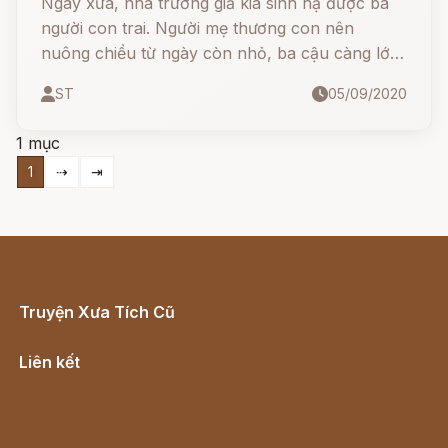
Ngày xưa, nhà trưởng giả kia sinh hạ được ba
người con trai. Người mẹ thương con nên
nuông chiều từ ngày còn nhỏ, ba cậu càng lớn
càng hư đốn. Cậy có sẵn của, ba cậu chỉ suốt
ST
05/09/2020
ngày ăn chơi, không chịu học hành và làm lụng
gì cả.
1 mục
1
⇢
⇥
Truyện Xưa Tích Cũ
Cổ tích Việt Nam
Liên kết
Lịch vạn niên
Hà Nội cũ - Món ngon Hà Nội
Truyện kiếm hiệp - Ngôn tình