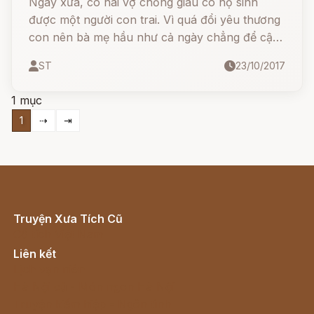
Ngày xưa, có hai vợ chồng giàu có nọ sinh
được một người con trai. Vì quá đổi yêu thương
con nên bà mẹ hầu như cả ngày chẳng để cậu
ta đụng đến việc gì, dần dần cậu con trai trở
ST
23/10/2017
nên lười ơi là lười, đến nỗi một đồng xu cũng
không kiếm nỗi.
1 mục
1
⇢
⇥
Truyện Xưa Tích Cũ
Cổ tích Việt Nam
Liên kết
Lịch vạn niên
Hà Nội cũ - Món ngon Hà Nội
Truyện kiếm hiệp - Ngôn tình