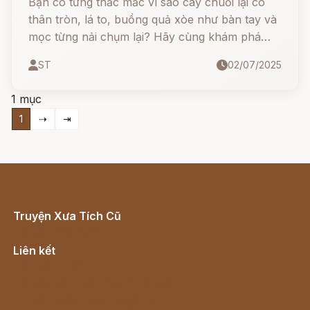
Bạn có từng thắc mắc vì sao cây chuối lại có
thân tròn, lá to, buồng quả xòe như bàn tay và
mọc từng nải chụm lại? Hãy cùng khám phá
một truyền thuyết rất đẹp của người Việt về cây
ST
02/07/2025
chuối, loài cây mang trong mình một câu
chuyện đầy ắp tình cha con...
1 mục
1
⇢
⇥
Truyện Xưa Tích Cũ
Cổ tích Việt Nam
Liên kết
Lịch vạn niên
Hà Nội cũ - Món ngon Hà Nội
Truyện kiếm hiệp - Ngôn tình