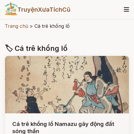
TruyệnXưaTíchCũ
Trang chủ
>
Cá trê khổng lồ
🏷 Cá trê khổng lồ
Cá trê khổng lồ Namazu gây động đất
sóng thần