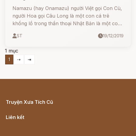
Namazu (hay Onamazu) người Việt gọi Con Cù,
người Hoa gọi Câu Long là một con cá trê
khổng lồ trong thần thoại Nhật Bản là một con
cá trê khổng lồ gây nên động đất sống dưới
ST
19/12/2019
hòn đảo Nhật Bản.
1 mục
1
⇢
⇥
Truyện Xưa Tích Cũ
Cổ tích Việt Nam
Liên kết
Lịch vạn niên
Hà Nội cũ - Món ngon Hà Nội