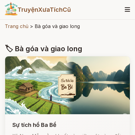
TruyệnXưaTíchCũ
Trang chủ
>
Bà góa và giao long
🏷 Bà góa và giao long
Sự tích hồ Ba Bể