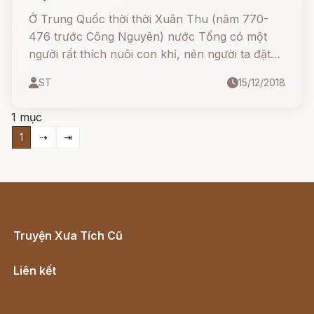
Ở Trung Quốc thời thời Xuân Thu (năm 770-
476 trước Công Nguyên) nước Tống có một
người rất thích nuôi con khỉ, nên người ta đặt
cho anh ta cái tên là Vượn Công.
ST
15/12/2018
1 mục
1
⇢
⇥
Truyện Xưa Tích Cũ
Cổ tích Việt Nam
Liên kết
Lịch vạn niên
Hà Nội cũ - Món ngon Hà Nội