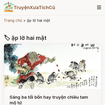
TruyệnXưaTíchCũ
Trang chủ
>
ập lờ hai mặt
🏷 ập lờ hai mặt
Sáng ba tối bốn hay truyện chiêu tam
mộ tứ