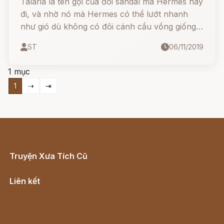
Talaria là tên gọi của đôi sandal mà Hermes hay
đi, và nhờ nó mà Hermes có thể lướt nhanh
như gió dù không có đôi cánh cầu vồng giống
Iris.
ST
06/11/2019
1 mục
1
⇢
⇥
Truyện Xưa Tích Cũ
Cổ tích Việt Nam
Liên kết
Lịch vạn niên
Hà Nội cũ - Món ngon Hà Nội
Truyện kiếm hiệp - Ngôn tình