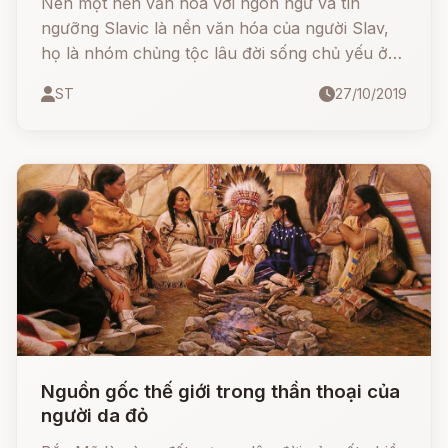
Nên một nền văn hóa với ngôn ngữ và tín
ngưỡng Slavic là nền văn hóa của người Slav,
họ là nhóm chủng tộc lâu đời sống chủ yếu ở
châu Âu với dân số khoảng 1/3 châu lục này.
ST
27/10/2019
Đến thế kỷ 6, họ di cư đi rải rác khắp nơi như
Đông Âu, Trung Âu, Balkan, Siberia, Liên Bang
Nga, Trung Á... và một số nơi khác trên thế giới,
nhưng tập trung chủ yếu vẫn ở phần phía Đông
châu Âu.
Nguồn gốc thế giới trong thần thoại của
người da đỏ