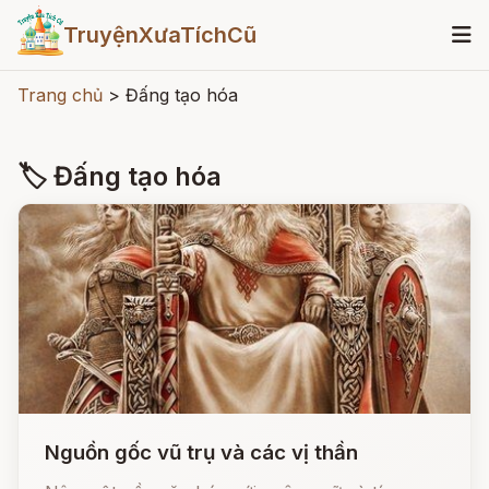
TruyệnXưaTíchCũ
Trang chủ
>
Đấng tạo hóa
🏷 Đấng tạo hóa
Nguồn gốc vũ trụ và các vị thần