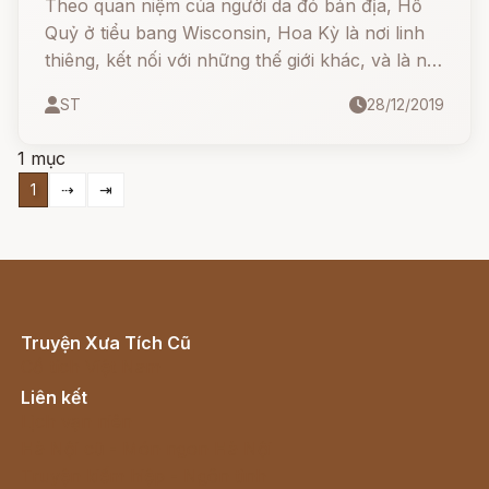
Theo quan niệm của người da đỏ bản địa, Hồ
Quỷ ở tiểu bang Wisconsin, Hoa Kỳ là nơi linh
thiêng, kết nối với những thế giới khác, và là nơi
diễn ra cuộc chiến khốc liệt giữa chim sấm và
ST
28/12/2019
đại mãng xà.
1 mục
1
⇢
⇥
Truyện Xưa Tích Cũ
Cổ tích Việt Nam
Liên kết
Lịch vạn niên
Hà Nội cũ - Món ngon Hà Nội
Truyện kiếm hiệp - Ngôn tình