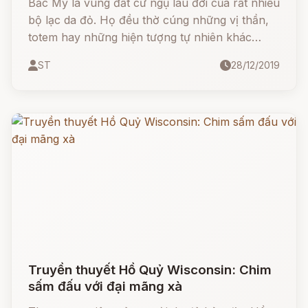
Bắc Mỹ là vùng đất cư ngụ lâu đời của rất nhiều
bộ lạc da đỏ. Họ đều thờ cúng những vị thần,
totem hay những hiện tượng tự nhiên khác
nhau. Và đương nhiên vì thế mà các bộ lạc
ST
28/12/2019
cũng kể những câu chuyện rất khác nhau về
nguồn gốc của con người.
Truyền thuyết Hồ Quỷ Wisconsin: Chim
sấm đấu với đại mãng xà