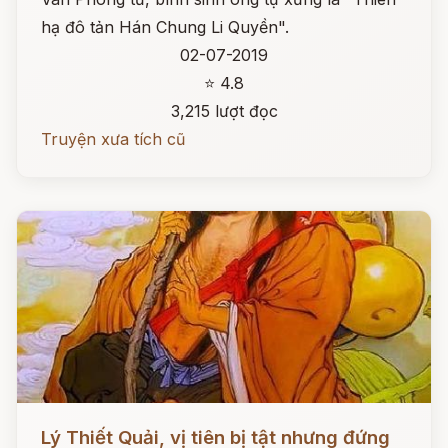
hạ đô tản Hán Chung Li Quyền".
02-07-2019
⭐ 4.8
3,215 lượt đọc
Truyện xưa tích cũ
Đọc ngay
Lý Thiết Quải, vị tiên bị tật nhưng đứng