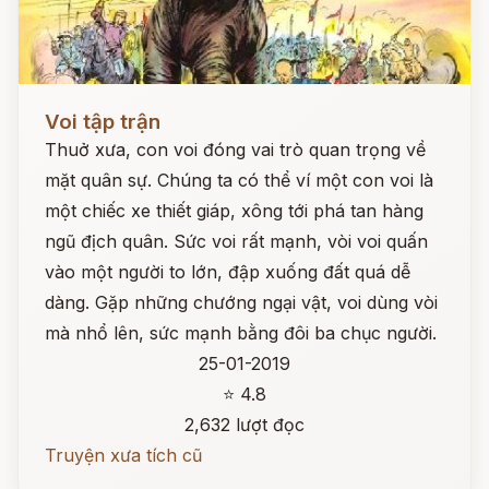
Đọc ngay
Voi tập trận
Thuở xưa, con voi đóng vai trò quan trọng về
mặt quân sự. Chúng ta có thể ví một con voi là
một chiếc xe thiết giáp, xông tới phá tan hàng
ngũ địch quân. Sức voi rất mạnh, vòi voi quấn
vào một người to lớn, đập xuống đất quá dễ
dàng. Gặp những chướng ngại vật, voi dùng vòi
mà nhổ lên, sức mạnh bằng đôi ba chục người.
25-01-2019
⭐ 4.8
2,632 lượt đọc
Truyện xưa tích cũ