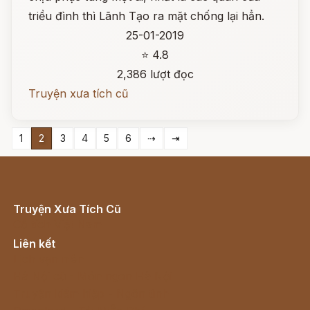
triều đình thì Lãnh Tạo ra mặt chống lại hẳn.
25-01-2019
⭐ 4.8
2,386 lượt đọc
Truyện xưa tích cũ
1
2
3
4
5
6
⇢
⇥
Truyện Xưa Tích Cũ
Cổ tích Việt Nam
Liên kết
Lịch vạn niên
Hà Nội cũ - Món ngon Hà Nội
Truyện kiếm hiệp - Ngôn tình