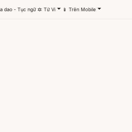
🞃
🞃
a dao - Tục ngữ
🔯
Tử Vi
📱
Trên Mobile