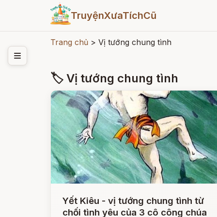
TruyệnXưaTíchCũ
Trang chủ
>
Vị tướng chung tình
🏷 Vị tướng chung tình
Yết Kiêu - vị tướng chung tình từ
chối tình yêu của 3 cô công chúa