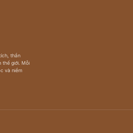
ích, thần
 thế giới. Mỗi
c và niềm