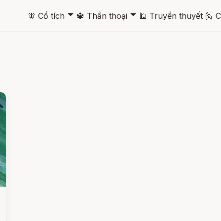
🞃
🞃
🧚
Cổ tích
🔱
Thần thoại
🕌
Truyền thuyết
🙋
C