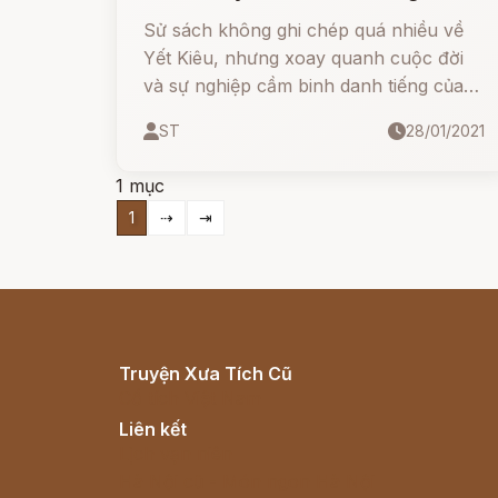
Sử sách không ghi chép quá nhiều về
Yết Kiêu, nhưng xoay quanh cuộc đời
và sự nghiệp cầm binh danh tiếng của
ông vẫn có rất nhiều những câu
ST
28/01/2021
chuyện đầy màu sắc huyền bí được
nhân dân truyền lại qua bao thế hệ, cho
1 mục
thấy được sự ngưỡng mộ và kính trọng
1
⇢
⇥
về khả năng bơi lội được ví "nhập thuỷ
như phúc bình địa hỹ" của ông.
Truyện Xưa Tích Cũ
Cổ tích Việt Nam
Liên kết
Lịch vạn niên
Hà Nội cũ - Món ngon Hà Nội