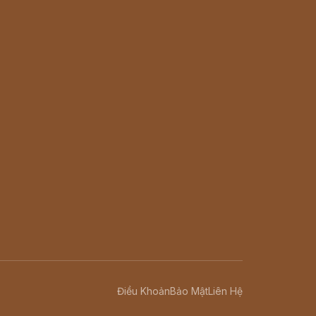
Điều Khoản
Bảo Mật
Liên Hệ