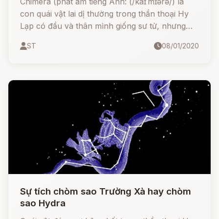
Chimera (phát âm tiếng Anh: (/kaɪˈmɪərə/) là
con quái vật lai dị thường trong thần thoại Hy
Lạp có đầu và thân mình giống sư tử, nhưng
lưng lại có thêm đầu dê, còn chân sau như
ST
08/01/2020
chân rồng và đuôi hình con rắn có đầu ở chóp,
miệng thở ra lửa. Chimera là một trong nhiều
người con của hai "đại quái" Typhon và
Echidna.
Sự tích chòm sao Trường Xà hay chòm
sao Hydra