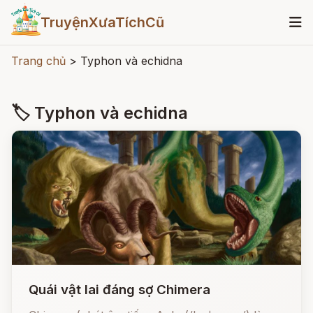
TruyệnXưaTíchCũ
Trang chủ
>
Typhon và echidna
🏷 Typhon và echidna
Quái vật lai đáng sợ Chimera