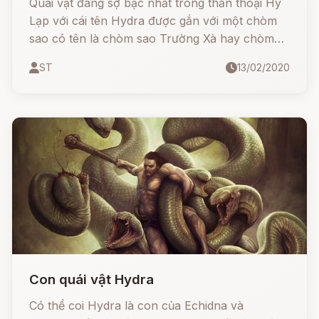
Quái vật đáng sợ bậc nhất trong thần thoại Hy
Lạp với cái tên Hydra được gắn với một chòm
sao có tên là chòm sao Trường Xà hay chòm
sao Hydra, nó có tận bảy cái đầu nhưng chòm
ST
13/02/2020
Trường Xà chỉ có duy nhất 1 đầu thôi nên mình
lấy hình "một con rắn to" thay vì hình con
Hydra bảy đầu để đỡ nhầm lẫn.
Con quái vật Hydra
Có thể coi Hydra là con của Echidna và