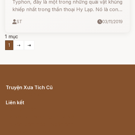
Typhon, đây là một trong những quái vật khủng
khiếp nhất trong thần thoại Hy Lạp. Nó là con
rắn trăm đầu (có tài liệu lại nói nó chỉ có 7
ST
03/11/2019
hoặc 9 đầu).
1 mục
1
⇢
⇥
Truyện Xưa Tích Cũ
Cổ tích Việt Nam
Liên kết
Lịch vạn niên
Hà Nội cũ - Món ngon Hà Nội
Truyện kiếm hiệp - Ngôn tình
Download - Tải Miễn Phí