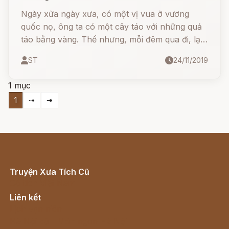
Ngày xửa ngày xưa, có một vị vua ở vương
quốc nọ, ông ta có một cây táo với những quả
táo bằng vàng. Thế nhưng, mỗi đêm qua đi, lại
có một quả táo vàng bị đánh cắp.
ST
24/11/2019
1 mục
1
⇢
⇥
Truyện Xưa Tích Cũ
Cổ tích Việt Nam
Liên kết
Lịch vạn niên
Hà Nội cũ - Món ngon Hà Nội