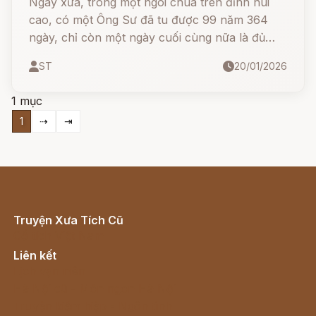
Ngày xưa, trong một ngôi chùa trên đỉnh núi
cao, có một Ông Sư đã tu được 99 năm 364
ngày, chỉ còn một ngày cuối cùng nữa là đủ
100 năm và nhà Sư sẽ thành Tiên.
ST
20/01/2026
1 mục
1
⇢
⇥
Truyện Xưa Tích Cũ
Cổ tích Việt Nam
Liên kết
Lịch vạn niên
Hà Nội cũ - Món ngon Hà Nội
Truyện kiếm hiệp - Ngôn tình