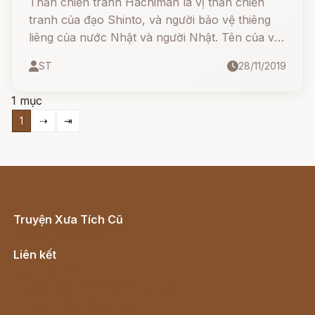
Thần chiến tranh Hachiman là vị thần chiến
tranh của đạo Shinto, và người bảo vệ thiêng
liêng của nước Nhật và người Nhật. Tên của vị
thần này có nghĩa là Thần của tám cờ hiệu,
ST
28/11/2019
1 mục
1
⇢
⇥
Truyện Xưa Tích Cũ
Cổ tích Việt Nam
Liên kết
Lịch vạn niên
Hà Nội cũ - Món ngon Hà Nội
Truyện kiếm hiệp - Ngôn tình