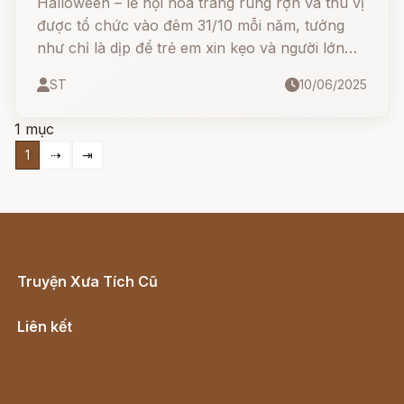
Halloween – lễ hội hoá trang rùng rợn và thú vị
được tổ chức vào đêm 31/10 mỗi năm, tưởng
như chỉ là dịp để trẻ em xin kẹo và người lớn
hóa trang thành ma quỷ. Nhưng bạn có biết
ST
10/06/2025
rằng đằng sau đêm hội ma mị này là cả một
truyền thuyết cổ xưa hàng ngàn năm, bắt
1 mục
nguồn từ lễ hội Samhain của người Celtic cổ
1
⇢
⇥
đại?
Truyện Xưa Tích Cũ
Cổ tích Việt Nam
Liên kết
Lịch vạn niên
Hà Nội cũ - Món ngon Hà Nội
Truyện kiếm hiệp - Ngôn tình