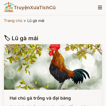
TruyệnXưaTíchCũ
Trang chủ
>
Lũ gà mái
🏷 Lũ gà mái
Hai chú gà trống và đại bàng