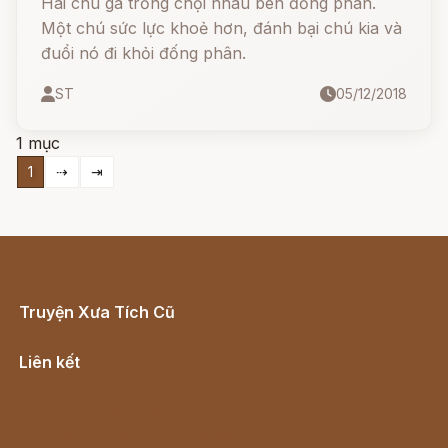
Hai chú gà trống chọi nhau bên đống phân.
Một chú sức lực khoẻ hơn, đánh bại chú kia và
đuổi nó đi khỏi đống phân.
ST
05/12/2018
1 mục
1
⇢
⇥
Truyện Xưa Tích Cũ
Cổ tích Việt Nam
Liên kết
Lịch vạn niên
Hà Nội cũ - Món ngon Hà Nội
Truyện kiếm hiệp - Ngôn tình