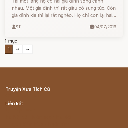
Tại một làng nọ có hai gia đình sống cạnh
nhau. Một gia đình thì rất giàu có sung túc. Còn
gia đình kia thì lại rất nghèo. Họ chỉ còn lại hai
mẹ con, người bố đã mất trước đó không lâu.
ST
04/07/2016
Người con trai rất lười. Cậu ta không làm gì cả,
suốt ngày chỉ ăn và ngủ nên mọi người còn gọi
1 mục
cậu ta là Ăn- Ngủ.
1
⇢
⇥
Truyện Xưa Tích Cũ
Cổ tích Việt Nam
Liên kết
Lịch vạn niên
Hà Nội cũ - Món ngon Hà Nội
Truyện kiếm hiệp - Ngôn tình