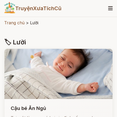
TruyệnXưaTíchCũ
Trang chủ
>
Lười
🏷 Lười
Cậu bé Ăn Ngủ