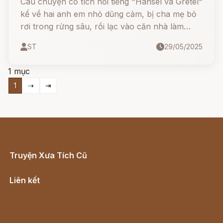
Câu chuyện cổ tích nổi tiếng "Hänsel và Gretel"
kể về hai anh em nhỏ dũng cảm, bị cha mẹ bỏ
rơi trong rừng sâu, rồi lạc vào căn nhà làm
bằng bánh kẹo của một mụ phù thủy độc ác.
ST
29/05/2025
Bằng trí thông minh và sự gan dạ, họ đã vượt
qua mọi thử thách, chiến thắng cái ác và trở về
1 mục
an toàn.
1
⇢
⇥
Truyện Xưa Tích Cũ
Cổ tích Việt Nam
Liên kết
Lịch vạn niên
Hà Nội cũ - Món ngon Hà Nội
Truyện kiếm hiệp - Ngôn tình