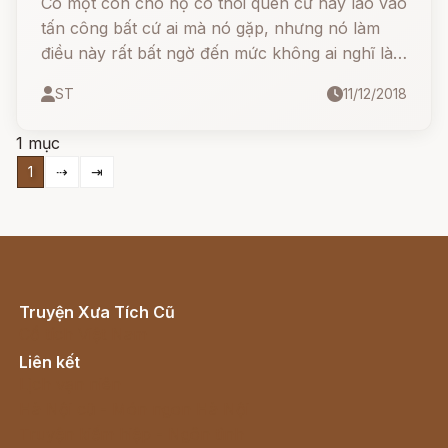
Có một con chó nọ có thói quen cứ hay lao vào
tấn công bất cứ ai mà nó gặp, nhưng nó làm
điều này rất bất ngờ đến mức không ai nghĩ là
sẽ bị nó làm đau cho đến khi nó cắn vào gót
ST
11/12/2018
chân họ và nó cảm thấy thích thú với việc làm
ác í này.
1 mục
1
⇢
⇥
Truyện Xưa Tích Cũ
Cổ tích Việt Nam
Liên kết
Lịch vạn niên
Hà Nội cũ - Món ngon Hà Nội
Truyện kiếm hiệp - Ngôn tình