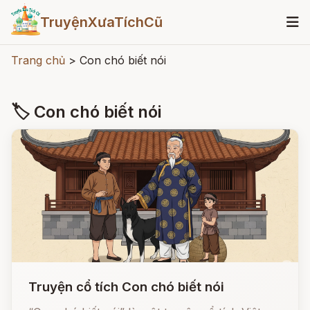
TruyệnXưaTíchCũ
Trang chủ
>
Con chó biết nói
🏷 Con chó biết nói
Truyện cổ tích Con chó biết nói