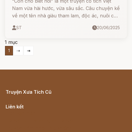
“Con chó biết nói” là một truyện cổ tích Việt
Nam vừa hài hước, vừa sâu sắc. Câu chuyện kể
về một tên nhà giàu tham lam, độc ác, nuôi chó
như con ruột với giấc mơ làm giàu bằng cách
ST
20/06/2025
cho chó học nói. Không ngờ, anh đầy tớ thông
minh đã “trị” lão một vố nhớ đời bằng mưu kế
1 mục
cực khéo.
1
⇢
⇥
Truyện Xưa Tích Cũ
Cổ tích Việt Nam
Liên kết
Lịch vạn niên
Hà Nội cũ - Món ngon Hà Nội
Truyện kiếm hiệp - Ngôn tình