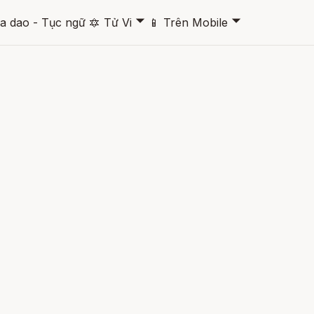
🞃
🞃
a dao - Tục ngữ
🔯
Tử Vi
📱
Trên Mobile