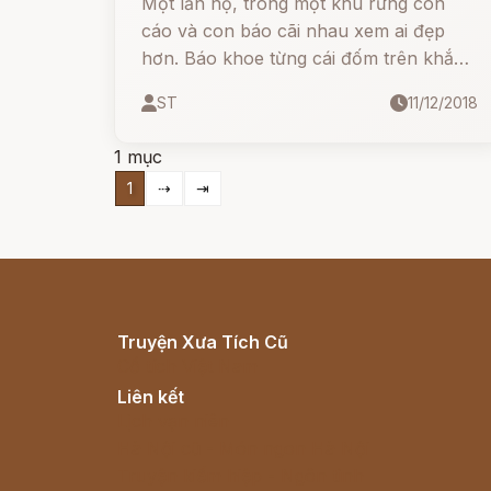
Một lần nọ, trong một khu rừng con
cáo và con báo cãi nhau xem ai đẹp
hơn. Báo khoe từng cái đốm trên khắp
bộ da của mình.
ST
11/12/2018
1 mục
1
⇢
⇥
Truyện Xưa Tích Cũ
Cổ tích Việt Nam
Liên kết
Lịch vạn niên
Hà Nội cũ - Món ngon Hà Nội
Truyện kiếm hiệp - Ngôn tình