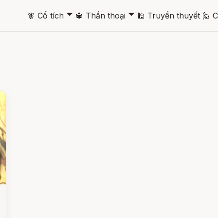
🞃
🞃
🧚
Cổ tích
🔱
Thần thoại
🕌
Truyền thuyết
🙋
C