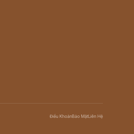
Điều Khoản
Bảo Mật
Liên Hệ