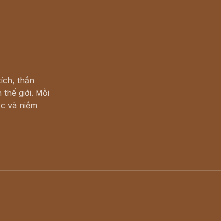
ích, thần
 thế giới. Mỗi
c và niềm