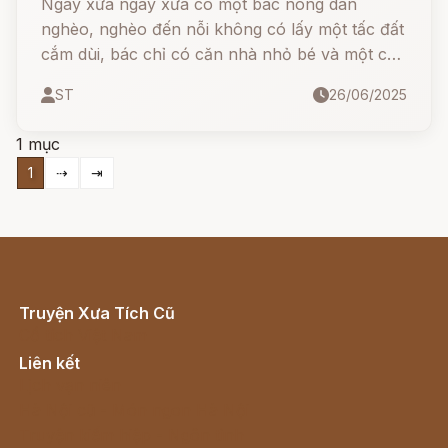
Ngày xửa ngày xưa có một bác nông dân
nghèo, nghèo đến nỗi không có lấy một tấc đất
cắm dùi, bác chỉ có căn nhà nhỏ bé và một cô
con gái. Một hôm cô nói với bố:
ST
26/06/2025
1 mục
1
⇢
⇥
Truyện Xưa Tích Cũ
Cổ tích Việt Nam
Liên kết
Lịch vạn niên
Hà Nội cũ - Món ngon Hà Nội
Truyện kiếm hiệp - Ngôn tình