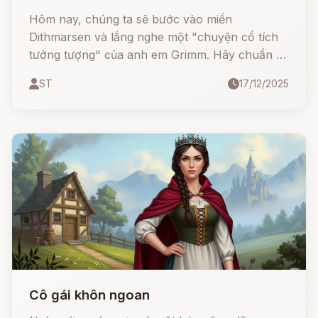
Hôm nay, chúng ta sẽ bước vào miền
Dithmarsen và lắng nghe một "chuyện cổ tích
tưởng tượng" của anh em Grimm. Hãy chuẩn bị
tinh thần, vì những điều bạn sắp nghe sẽ đi
ST
17/12/2025
ngược lại mọi quy luật tự nhiên!
Cô gái khôn ngoan